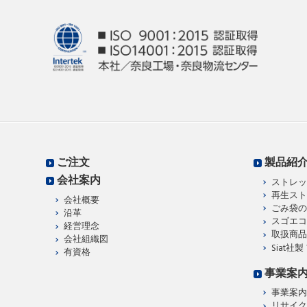
ご注文
製品紹
会社案内
ストレッ
再生スト
会社概要
ごみ袋の
沿革
スゴエコ
経営理念
取扱商品
会社組織図
Siat社
有資格
事業案
事業案内
リサイク