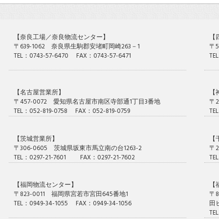
【奈良工場／奈良物流センター】
【
〒639-1062 奈良県生駒郡安堵町岡崎263－1
〒5
TEL：0743-57-6470 FAX：0743-57-6471
TE
【名古屋営業所】
【
〒457-0072 愛知県名古屋市南区寺部通1丁目3番地
〒
TEL：052-819-0758 FAX：052-819-0759
TE
【茨城営業所】
【
〒306-0605 茨城県坂東市馬立南の台1263-2
〒2
TEL：0297-21-7601 FAX：0297-21-7602
TE
【福岡物流センター】
【
〒823-0011 福岡県宮若市宮田645番地1
〒
TEL：0949-34-1055 FAX：0949-34-1056
田
TE