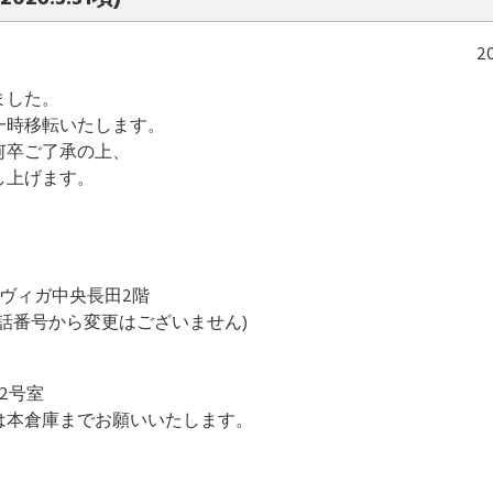
2
ました。
一時移転いたします。
何卒ご了承の上、
し上げます。
号 ヴィガ中央長田2階
 (従来の電話番号から変更はございません)
02号室
は本倉庫までお願いいたします。