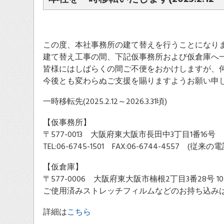
この度、本社事務所の建て替えを行うことになり
建て替え工事の間、下記仮事務所および仮倉庫へ
皆様にはしばらくの間ご不便をおかけしますが、
今後とも変わらぬご支援を賜りますようお願い申
一時移転先(2025.2.12～2026.3.31頃)
【仮事務所】
〒577-0013 大阪府東大阪市長田中3丁目1番16
TEL:06-6745-1501 FAX:06-6744-4557
【仮倉庫】
〒577-0006 大阪府東大阪市楠根2丁目3番28号 1
ご使用済みストレッチフィルムなどのお持ち込み
詳細は
こちら