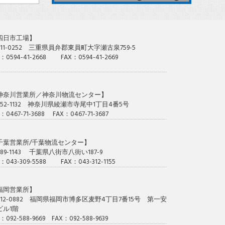
四日市工場】
11-0252 三重県員弁郡東員町大字瀬古泉759-5
L：0594-41-2668 FAX：0594-41-2669
神奈川営業所／神奈川物流センター】
252-1132 神奈川県綾瀬市寺尾中1丁目4番5号
L：0467-71-3688 FAX：0467-71-3687
千葉営業所/千葉物流センター】
89-1143 千葉県八街市八街い187-9
L：043-309-5588 FAX：043-312-1155
福岡営業所】
812-0882 福岡県福岡市博多区麦野4丁目7番15号 第一安
ビル1階
L：092-588-9669 FAX：092-588-9639